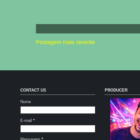
Postagem mais recente
CONTACT US
PRODUCER
Nome
E-mail
*
Mensagem
*